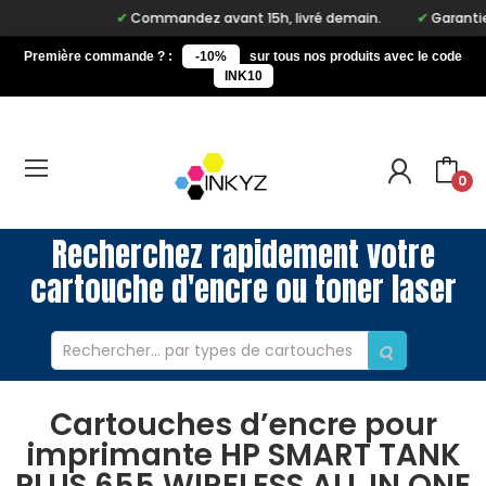
Commandez avant 15h, livré demain.
Garantie à
Première commande ? :
-10%
sur tous nos produits avec le code
INK10
0
Recherchez rapidement votre
cartouche d'encre ou toner laser
Cartouches d’encre pour
imprimante HP SMART TANK
PLUS 655 WIRELESS ALL IN ONE