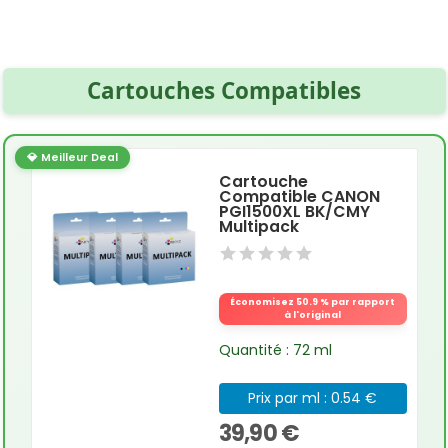
Cartouches Compatibles
💎 Meilleur Deal
Cartouche
Compatible CANON
PGI1500XL BK/CMY
Multipack
Économisez 50.9 % par rapport
à l'original
Quantité : 72 ml
Prix par ml : 0.54 €
39,90 €