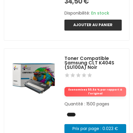
34,50 €
Disponibilité:
En stock
AJOUTER AU PANIER
Toner Compatible
Samsung CLT K404S
(SU100A) Noir
Économisez 50,64 % par rapport à
l'original
Quantité : 1500 pages
Prix par page : 0.023 €