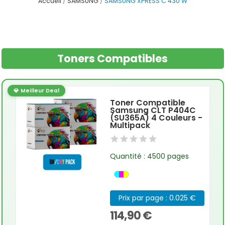
Accueil
SAMSUNG
SAMSUNG XPRESS C 430 W
Toners Compatibles
💎 Meilleur Deal
Toner Compatible
Samsung CLT P404C
(SU365A) 4 Couleurs -
Multipack
Quantité : 4500 pages
Prix par page : 0.025 €
114,90 €