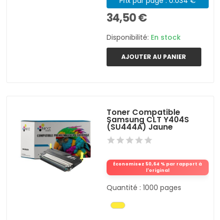
Prix par page : 0.034 €
34,50 €
Disponibilité:
En stock
AJOUTER AU PANIER
Toner Compatible
Samsung CLT Y404S
(SU444A) Jaune
Économisez 50,64 % par rapport à
l'original
Quantité : 1000 pages