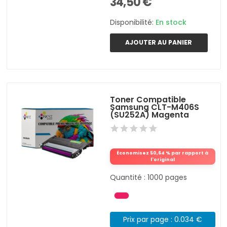
34,50 €
Disponibilité:
En stock
AJOUTER AU PANIER
Toner Compatible
Samsung CLT-M406S
(SU252A) Magenta
Économisez 50,64 % par rapport à
l'original
Quantité : 1000 pages
Prix par page : 0.034 €