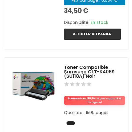
Prix par page : 0.034 €
34,50 €
Disponibilité:
En stock
AJOUTER AU PANIER
Toner Compatible
Samsung CLT-K406S
(SU118A) Noir
Économisez 50,64 % par rapport à
l'original
Quantité : 1500 pages