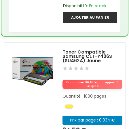
Disponibilité:
En stock
AJOUTER AU PANIER
Toner Compatible
Samsung CLT-Y406S
(SU462A) Jaune
Économisez 50,64 % par rapport à
l'original
Quantité : 1000 pages
Prix par page : 0.034 €