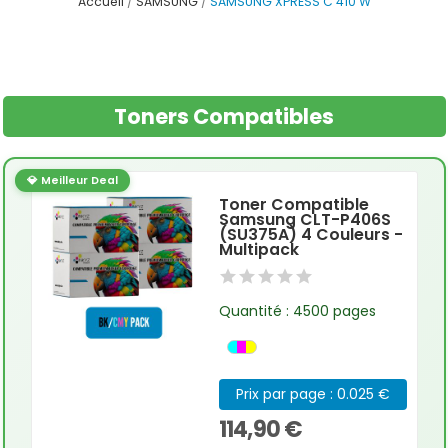
Accueil
SAMSUNG
SAMSUNG XPRESS C 410 W
Toners Compatibles
💎 Meilleur Deal
Toner Compatible
Samsung CLT-P406S
(SU375A) 4 Couleurs -
Multipack
Quantité : 4500 pages
Prix par page : 0.025 €
114,90 €