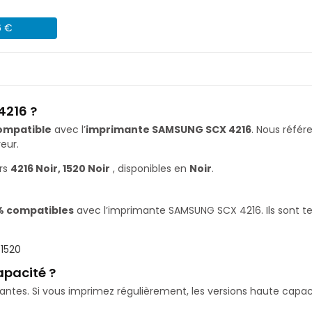
6 €
4216 ?
ompatible
avec l’
imprimante SAMSUNG SCX 4216
. Nous réfé
eur.
rs
4216 Noir, 1520 Noir
, disponibles en
Noir
.
% compatibles
avec l’imprimante SAMSUNG SCX 4216. Ils sont te
,
1520
apacité ?
isantes. Si vous imprimez régulièrement, les versions haute ca