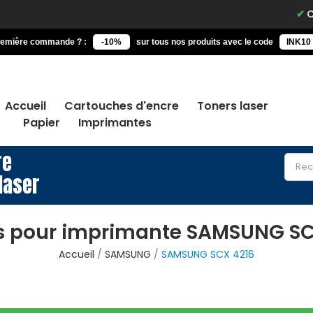
Comma
remière commande ? :
-10%
sur tous nos produits avec le code
INK10
Accueil
Cartouches d'encre
Toners laser
Papier
Imprimantes
re
laser
s pour imprimante SAMSUNG SC
Accueil
SAMSUNG
SAMSUNG SCX 4216