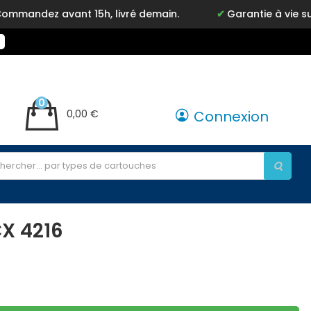
ndez avant 15h, livré demain.
Garantie à vie sur no
0
0,00 €
Connexion
X 4216