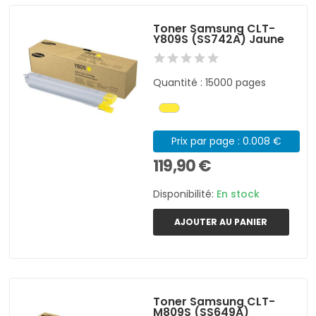
Toner Samsung CLT-
Y809S (SS742A) Jaune
Quantité : 15000 pages
Prix par page : 0.008 €
119,90 €
Disponibilité:
En stock
AJOUTER AU PANIER
Toner Samsung CLT-
M809S (SS649A)