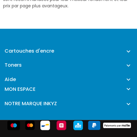
prix par page plus avantageux.
Cartouches d'encre

Toners

Aide


MON ESPACE
NOTRE MARQUE INKYZ
