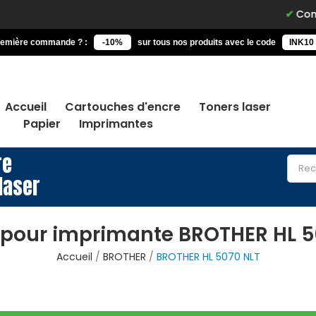
Commande
remière commande ? :
-10%
sur tous nos produits avec le code
INK10
Accueil
Cartouches d'encre
Toners laser
Papier
Imprimantes
re
laser
 pour imprimante BROTHER HL 5
Accueil
BROTHER
BROTHER HL 5070 NLT