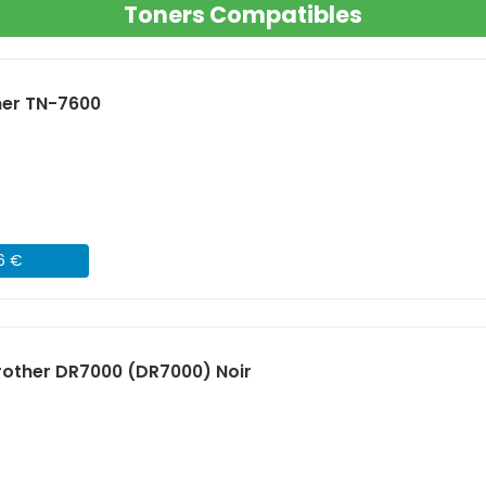
Toners Compatibles
her TN-7600
06 €
other DR7000 (DR7000) Noir