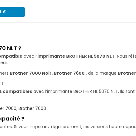
04 €
70 NLT ?
ompatible
avec l’
imprimante BROTHER HL 5070 NLT
. Nous r
eur.
oners
Brother 7000 Noir, Brother 7600
, de la marque
Brothe
LT
% compatibles
avec l’imprimante BROTHER HL 5070 NLT. Ils sont 
her 7000
,
Brother 7600
apacité ?
isantes. Si vous imprimez régulièrement, les versions haute ca