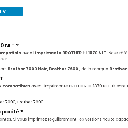
04 €
0 NLT ?
ompatible
avec l’
imprimante BROTHER HL 1870 NLT
. Nous ré
eur.
ners
Brother 7000 Noir, Brother 7600
, de la marque
Brother
T
% compatibles
avec l’imprimante BROTHER HL 1870 NLT. Ils sont 
her 7000
,
Brother 7600
apacité ?
isantes. Si vous imprimez régulièrement, les versions haute ca