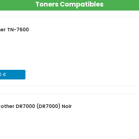
Toners Compatibles
her TN-7600
06 €
other DR7000 (DR7000) Noir