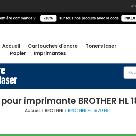
Comma
remière commande ? :
-10%
sur tous nos produits avec le code
INK10
Accueil
Cartouches d'encre
Toners laser
Papier
Imprimantes
re
laser
 pour imprimante BROTHER HL 1
Accueil
BROTHER
BROTHER HL 1870 NLT