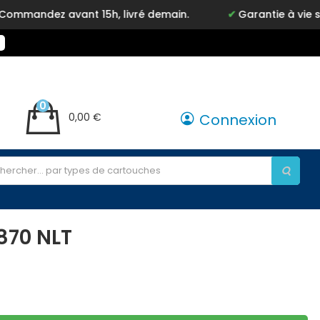
ndez avant 15h, livré demain.
Garantie à vie sur n
0
0,00 €
Connexion
870 NLT