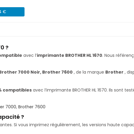
04 €
0 ?
ompatible
avec l’
imprimante BROTHER HL 1670
. Nous référe
Brother 7000 Noir, Brother 7600
, de la marque
Brother
, di
% compatibles
avec l’imprimante BROTHER HL 1670. Ils sont test
her 7000
,
Brother 7600
apacité ?
isantes. Si vous imprimez régulièrement, les versions haute ca