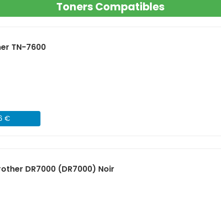
Toners Compatibles
her TN-7600
06 €
other DR7000 (DR7000) Noir