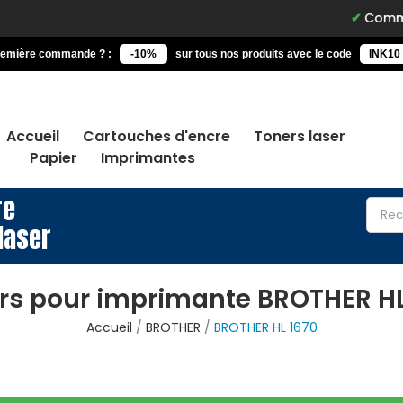
Commandez 
remière commande ? :
-10%
sur tous nos produits avec le code
INK10
Accueil
Cartouches d'encre
Toners laser
Papier
Imprimantes
re
laser
rs pour imprimante BROTHER HL
Accueil
BROTHER
BROTHER HL 1670