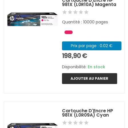
Cartouche D'Encre HP
981X (L0R10A) Magenta
Quantité : 10000 pages
Prix par page : 0.02 €
198,90 €
Disponibilité:
En stock
AJOUTER AU PANIER
Cartouche D'Encre HP
981X (L0R09A) Cyan