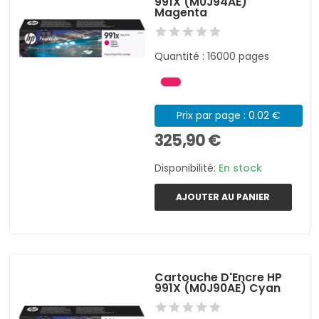
991X (M0J94AE)
Magenta
Quantité : 16000 pages
Prix par page : 0.02 €
325,90 €
Disponibilité:
En stock
AJOUTER AU PANIER
Cartouche D'Encre HP
991X (M0J90AE) Cyan