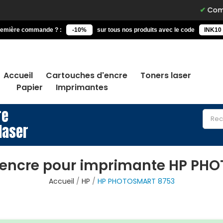
Commandez
remière commande ? :
-10%
sur tous nos produits avec le code
INK10
Accueil
Cartouches d'encre
Toners laser
Papier
Imprimantes
re
laser
’encre pour imprimante HP PH
Accueil
HP
HP PHOTOSMART 8753