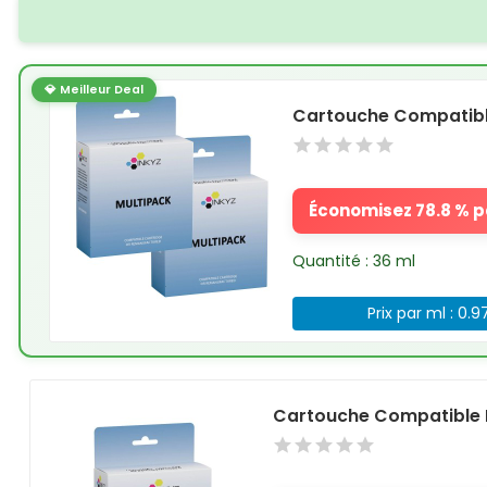
💎 Meilleur Deal
Cartouche Compatible
Économisez 78.8 % pa
Quantité : 36 ml
Prix par ml : 0.9
Cartouche Compatible 